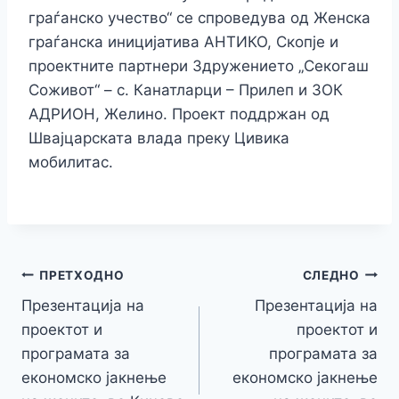
граѓанско учество“ се спроведува од Женска
граѓанска иницијатива АНТИКО, Скопје и
проектните партнери Здружението „Секогаш
Соживот“ – с. Канатларци – Прилеп и ЗОК
АДРИОН, Желино. Проект поддржан од
Швајцарската влада преку Цивика
мобилитас.
Навигација
ПРЕТХОДНО
СЛЕДНО
Презентација на
Презентација на
на
проектот и
проектот и
напис
програмата за
програмата за
економско јакнење
економско јакнење