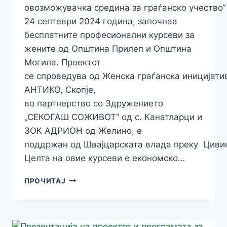
овозможувачка средина за граѓанско учество“
24 септеври 2024 година, започнаа
бесплатните професионални курсеви за
жените од Општина Прилеп и Општина
Могила. Проектот
се спроведува од Женска граѓанска иницијати
АНТИКО, Скопје,
во партнерство со Здружението
„СЕКОГАШ СОЖИВОТ“ од с. Канатларци и
ЗОК АДРИОН од Желино, е
поддржан од Швајцарската влада преку Циви
Целта на овие курсеви е економско…
ЗАПОЧНАА
ПРОЧИТАЈ
БЕСПЛАТНИТЕ
КУРСЕВИ
ЗА
ЕКОНОМСКО