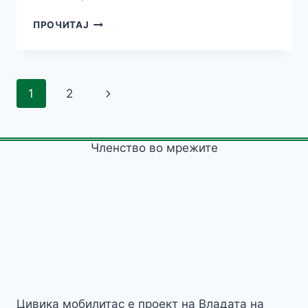
ПРЕЗЕНТАЦИЈА
ПРОЧИТАЈ
НА
ПРОЕКТОТ
И
ПРОГРАМАТА
Page
Next
1
2
ЗА
ЕКОНОМСКО
navigation
Page
ЈАКНЕЊЕ
НА
Членство во мрежите
ЖЕНИТЕ,
ВО
НЕГОТИНО
Цивика мобилитас е проект на Владата на