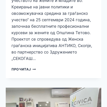
учеството на жените и младите во:
Креирање на јавни политики и
овозможувачка средина за граѓанско
учество“ на 25 септември 2024 година,
започнаа бесплатните професионални
курсеви за жените од Општина Тетово.
Проектот се спроведува од Женска
граѓанска иницијатива АНТИКО, Скопје,
во партнерство со Здружението
„СЕКОГАШ…
ЗАПОЧНАА
ПРОЧИТАЈ
БЕСПЛАТНИТЕ
КУРСЕВИ
ЗА
ЕКОНОМСКО
ЗАЈАКНУВАЊЕ
НА
ЖЕНИТЕ