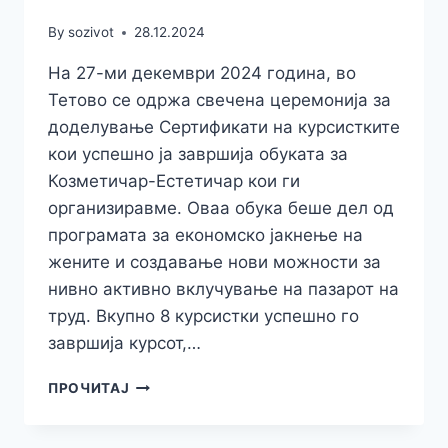
By
sozivot
28.12.2024
На 27-ми декември 2024 година, во
Тетово се одржа свечена церемонија за
доделување Сертификати на курсистките
кои успешно ја завршија обуката за
Козметичар-Естетичар кои ги
организиравме. Оваа обука беше дел од
програмата за економско јакнење на
жените и создавање нови можности за
нивно активно вклучување на пазарот на
труд. Вкупно 8 курсистки успешно го
завршија курсот,…
СВЕЧЕНО
ПРОЧИТАЈ
ДОДЕЛУВАЊЕ
СЕРТИФИКАТИ
ЗА