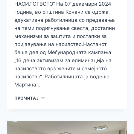
НАСИЛСТВОТО“ На 07 декември 2024
година, во општина Кочани се одржа
едукативна работилница со предавања
на теми подигнување свеста, достапни
механизми за заштита и постапки за
пријавување на насилство.Настанот
беше дел од Меѓународната кампања
„16 дена активизам за елиминација на
насилството врз жените и семејното
насилство“. Работилницата ја водеше
Мартина…
НАСТАН
ПРОЧИТАЈ
ЗА
ПОДИГНУВАЊЕ
НА
СВЕТСА,
ДОСТАПНИ