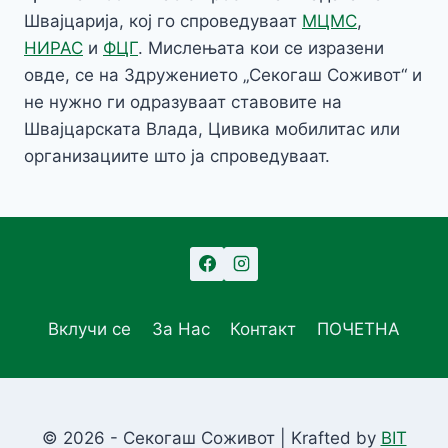
Швајцарија, кој го спроведуваат
МЦМС
,
НИРАС
и
ФЦГ
. Мислењата кои се изразени
овде, се на Здружението „Секогаш Соживот“ и
не нужно ги одразуваат ставовите на
Швајцарската Влада, Цивика мобилитас или
организациите што ја спроведуваат.
Вклучи се
За Нас
Контакт
ПОЧЕТНА
© 2026 - Секогаш Соживот | Krafted by
BIT