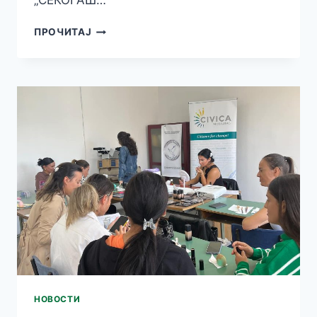
„СЕКОГАШ…
ЗАПОЧНАА
ПРОЧИТАЈ
БЕСПЛАТНИТЕ
КУРСЕВИ
ЗА
ЕКОНОМСКО
ЗАЈАКНУВАЊЕ
НА
ЖЕНИТЕ
ВО
ОПШТИНА
КОЧАНИ
НОВОСТИ