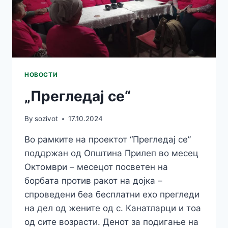
НАСИЛСТВО
НОВОСТИ
„Прегледај се“
By
sozivot
17.10.2024
Во рамките на проектот “Прегледај се”
поддржан од Општина Прилеп во месец
Октомври – месецот посветен на
борбата против ракот на дојка –
спроведени беа бесплатни ехо прегледи
на дел од жените од с. Канатларци и тоа
од сите возрасти. Денот за подигање на