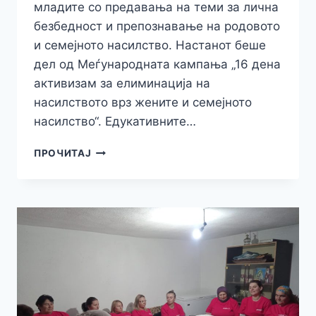
младите со предавања на теми за лична
безбедност и препознавање на родовото
и семејното насилство. Настанот беше
дел од Меѓународната кампања „16 дена
активизам за елиминација на
насилството врз жените и семејното
насилство“. Едукативните…
НАСТАН
ПРОЧИТАЈ
ЗА
ЛИЧНА
БЕЗБЕДНОСТ
И
ЗАШТИТА
И
ПРЕПОЗНАВАЊЕ
НА
РОДОВОТО
И
СЕМЕЈНОТО