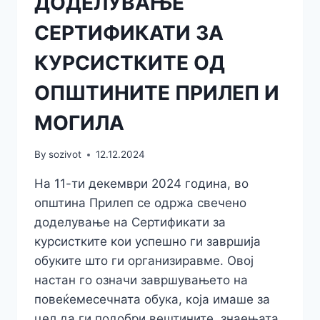
ДОДЕЛУВАЊЕ
СЕРТИФИКАТИ ЗА
КУРСИСТКИТЕ ОД
ОПШТИНИТЕ ПРИЛЕП И
МОГИЛА
By
sozivot
12.12.2024
На 11-ти декември 2024 година, во
општина Прилеп се одржа свечено
доделување на Сертификати за
курсистките кои успешно ги завршија
обуките што ги организиравме. Овој
настан го означи завршувањето на
повеќемесечната обука, која имаше за
цел да ги подобри вештините, знаењата