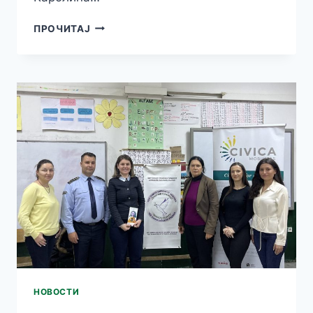
НАСТАН
ПРОЧИТАЈ
ЗА
ПОДИГАЊЕ
НА
СВЕСТА
ЗА
НАСИЛСТВОТО:
НАЧИНИ
ЗА
ИДЕНТИФИКАЦИЈА
И
ПРЕВЕНЦИЈА
НОВОСТИ