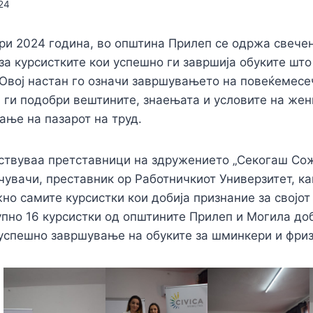
024
ри 2024 година, во општина Прилеп се одржа свеч
за курсистките кои успешно ги завршија обуките што
Овој настан го означи завршувањето на повеќемесеч
 ги подобри вештините, знаењата и условите на жен
ање на пазарот на труд.
ствуваа претставници на здружението „Секогаш Сожи
чувачи, преставник ор Работничкиот Универзитет, ка
но самите курсистки кои добија признание за својот
упно 16 курсистки од општините Прилеп и Могила до
успешно завршување на обуките за шминкери и фриз