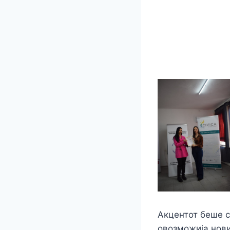
Акцентот беше с
овозможија нов