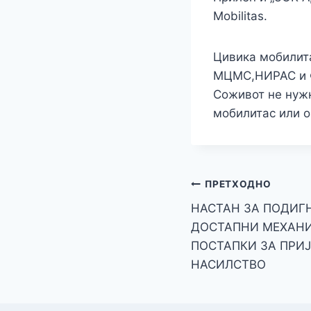
Mobilitas.
Цивика мобилита
МЦМС,НИРАС и Ф
Соживот не нужн
мобилитас или о
Навигација
ПРЕТХОДНО
НАСТАН ЗА ПОДИГ
на
ДОСТАПНИ МЕХАНИ
напис
ПОСТАПКИ ЗА ПРИ
НАСИЛСТВО