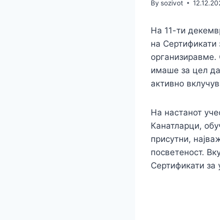
By
sozivot
12.12.2
На 11-ти декемв
на Сертификати 
организиравме. 
имаше за цел да
активно вклучув
На настанот уче
Канатларци, обу
присутни, најваж
посветеност. Вк
Сертификати за 