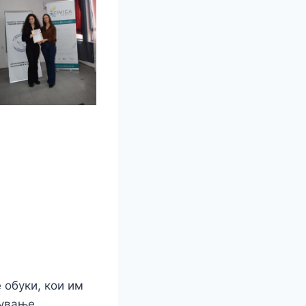
 обуки, кои им
ување.