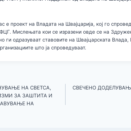
с е проект на Владата на Швајцарија, кој го спрове
ЦГ. Мислењата кои се изразени овде се на Здруже
о ги одразуваат ставовите на Швајцарската Влада,
рганизациите што ја спроведуваат.
НУВАЊЕ НА СВЕТСА,
СВЕЧЕНО ДОДЕЛУВАЊ
ЗМИ ЗА ЗАШТИТА И
ЈАВУВАЊЕ НА