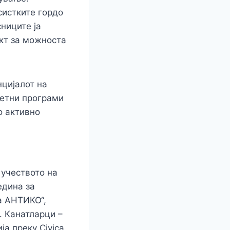
систките гордо
ниците ја
ект за можноста
нцијалот на
тетни програми
о активно
 учеството на
едина за
а АНТИКО“,
 Канатларци –
а преку Civica