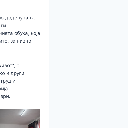
ено доделување
 ги
ната обука, која
ите, за нивно
вот“, с.
ко и други
 труд и
бија
ери.