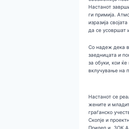
Настанот заврши
ги примија. Атм
изразија својат
да се усовршат 
Со надеж дека в
заедницата и по
за обуки, кои ќ
вклучување на п
Настанот се реа
жените и младит
граѓанско учест
Скопје и проек
Прилеп и „ЗОК А