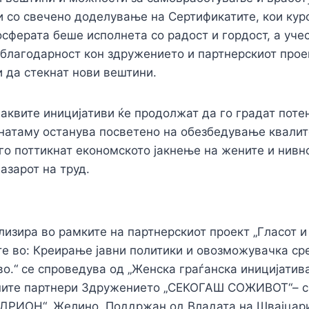
 со свечено доделување на Сертификатите, кои кур
осферата беше исполнета со радост и гордост, а учес
а благодарност кон здружението и партнерскиот про
и да стекнат нови вештини.
аквите иницијативи ќе продолжат да го градат поте
натаму останува посветено на обезбедување квали
е го поттикнат економското јакнење на жените и нивн
азарот на труд.
лизира во рамките на партнерскиот проект „Гласот и
е во: Креирање јавни политики и овозможувачка ср
во.“ се спроведува од „Женска граѓанска иницијатив
тните партнери Здружението „СЕКОГАШ СОЖИВОТ“– с.
ДРИОН“, Желино. Поддржан од Владата на Швајцариј