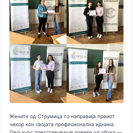
Жените од Струмица го направија првиот
чекор кон својата професионална иднина.
Овој курс претставуваше повеќе од обука —