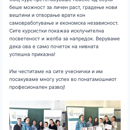
беше можност за личен раст, градење нови
вештини и отворање врати кон
самовработување и економска независност.
Сите курсистки покажаа исклучителна
посветеност и желба за напредок. Веруваме
дека ова е само почеток на нивната
успешна приказна!
Им честитаме на сите учеснички и им
посакуваме многу успех во понатамошниот
професионален развој!