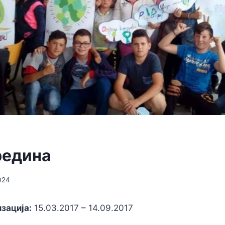
И
редина
024
зација:
15.03.2017 – 14.09.2017