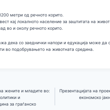
1200 метри од речното корито.
вест кај локалното население за заштитата на живот
ад во и околу речното корито.
ажа дека со заеднички напори и едукација може да 
ати во подобрувањето на животната средина.
на жените и младите во:
Презентацијата на прое
политики и
економско јак
ина за граѓанско