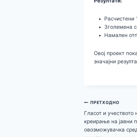
Резултати:
Расчистени 
Зголемена с
Намален отп
Овој проект пок
значајни резулт
Навигација
ПРЕТХОДНО
Гласот и учеството 
на
креирање на јавни 
напис
овозможувачка сред