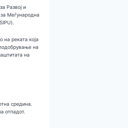
за Развој и
 за Меѓународна
SIPU).
 на реката која
 подобрување на
заштитата на
отна средина.
а отпадот.