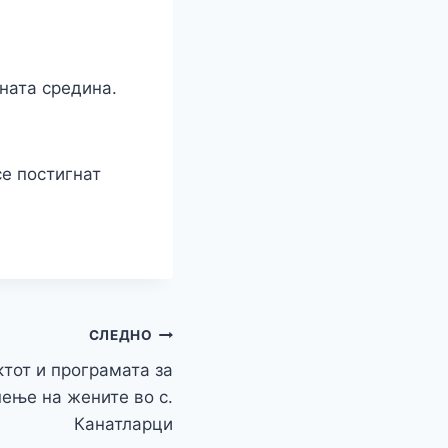
ната средина.
се постигнат
СЛЕДНО
ктот и програмата за
нење на жените во с.
Канатларци