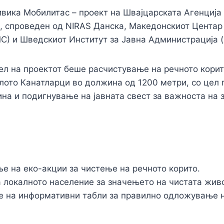
вика Мобилитас – проект на Швајцарската Агенција 
, спроведен од NIRAS Данска, Македонскиот Центар
) и Шведскиот Институт за Јавна Администрација (
л на проектот беше расчистување на речното корито
лото Канатларци во должина од 1200 метри, со цел
на и подигнување на јавната свест за важноста на 
е на еко-акции за чистење на речното корито.
а локалното население за значењето на чистата жив
 на информативни табли за правилно одложување н