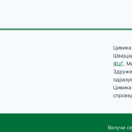
Цивика
Швајцар
ФЦГ
. М
Здруже
одразу
Цивика
спрове
Вклучи с