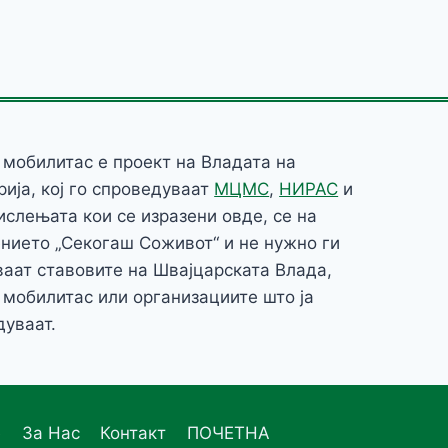
 мобилитас е проект на Владата на
ија, кој го спроведуваат
МЦМС
,
НИРАС
и
ислењата кои се изразени овде, се на
нието „Секогаш Соживот“ и не нужно ги
ваат ставовите на Швајцарската Влада,
 мобилитас или организациите што ја
дуваат.
е
За Нас
Контакт
ПОЧЕТНА