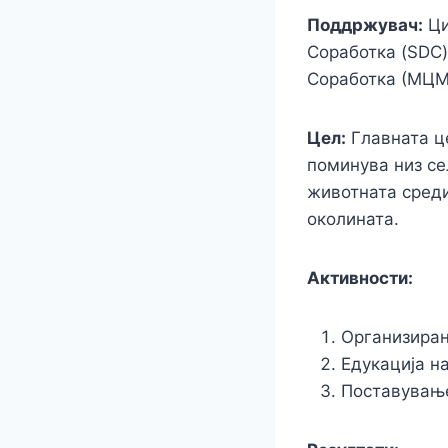
Поддржувач:
Ци
Соработка (SDC)
Соработка (МЦМС
Цел:
Главната це
поминува низ се
животната среди
околината.
Активности:
Организирањ
Едукација н
Поставување