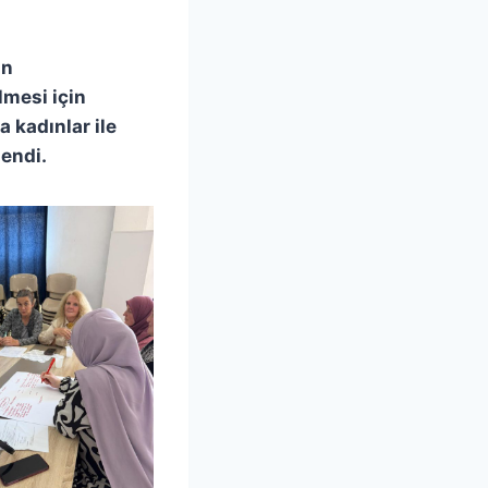
ın
lmesi için
a kadınlar ile
lendi.