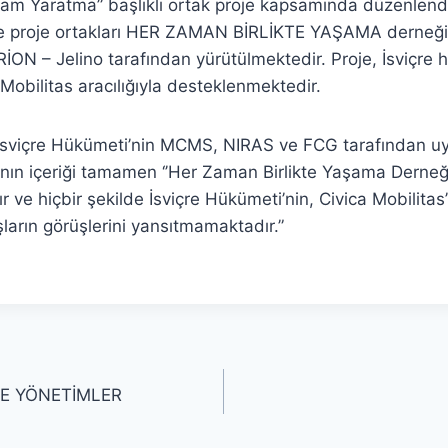
rtam Yaratma” başlıklı ortak proje kapsamında düzenlen
 proje ortakları HER ZAMAN BİRLİKTE YAŞAMA derneği 
İON – Jelino tarafından yürütülmektedir. Proje, İsviçre 
Mobilitas aracılığıyla desteklenmektedir.
, İsviçre Hükümeti’nin MCMS, NIRAS ve FCG tarafından u
yının içeriği tamamen ‘’Her Zaman Birlikte Yaşama Derneği’
 ve hiçbir şekilde İsviçre Hükümeti’nin, Civica Mobilitas
ların görüşlerini yansıtmamaktadır.”
VE YÖNETİMLER