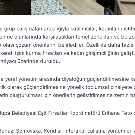
 grup çalışmaları aracılığıyla katılımcılar, kadınların istih
nme alanlarında karşılaştıkları temel zorlukları ve bu zor
 olası çözüm önerilerini belirlediler. Özellikle daha fazla
kendi işini kurma fırsatları ve kadın girişimciliğinin gelişt
htiyacı üzerinde duruldu.
 ile yerel yönetim arasında diyaloğun güçlendirilmesine k
ik olarak güçlendirilmesine yönelik toplumsal cinsiyete d
lerin oluşturulması için önerilerin geliştirilmesine zemin ha
upa Belediyesi Eşit Fırsatlar Koordinatörü Erihana Feto d
Benazi Şemovska. Kendisi, interaktif çalışma yöntemleri a