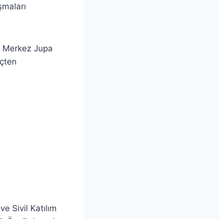
aşmaları
a, Merkez Jupa
içten
ve Sivil Katılım