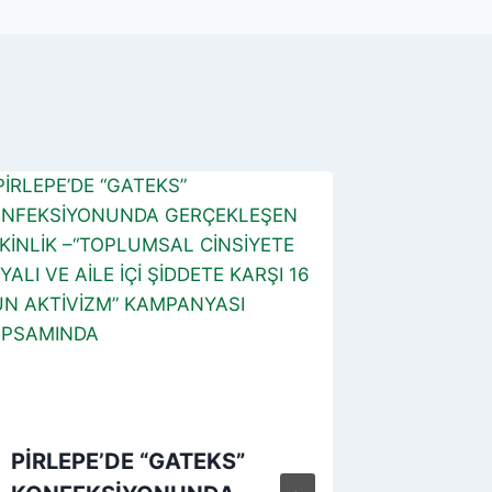
PİRLEPE’DE “GATEKS”
NEGOT