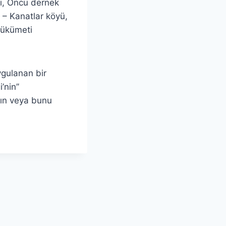
di, Öncü dernek
– Kanatlar köyü,
hükümeti
ygulanan bir
nin’’
’ın veya bunu