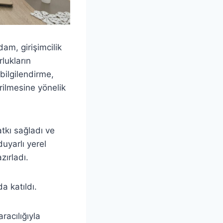
dam, girişimcilik
lukların
 bilgilendirme,
irilmesine yönelik
atkı sağladı ve
uyarlı yerel
zırladı.
a katıldı.
racılığıyla