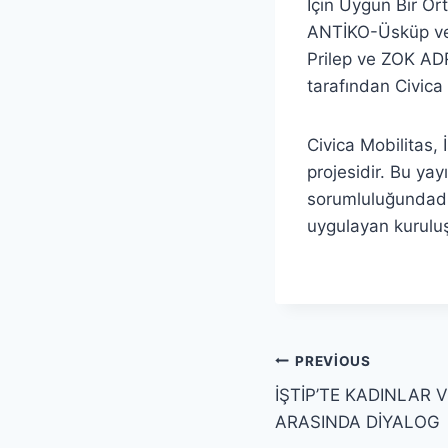
İçin Uygun Bir O
ANTİKO-Üsküp ve
Prilep ve ZOK ADR
tarafından Civica 
Civica Mobilitas
projesidir. Bu ya
sorumluluğundadır
uygulayan kuruluş
Yazı
PREVIOUS
İŞTİP’TE KADINLAR 
gezinmesi
ARASINDA DİYALOG