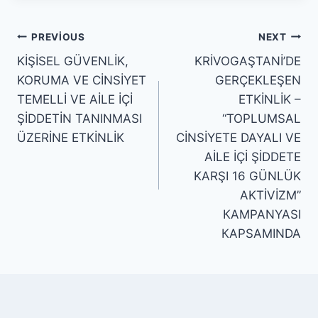
Yazı
PREVIOUS
NEXT
KİŞİSEL GÜVENLİK,
KRİVOGAŞTANİ’DE
gezinmesi
KORUMA VE CİNSİYET
GERÇEKLEŞEN
TEMELLİ VE AİLE İÇİ
ETKİNLİK –
ŞİDDETİN TANINMASI
“TOPLUMSAL
ÜZERİNE ETKİNLİK
CİNSİYETE DAYALI VE
AİLE İÇİ ŞİDDETE
KARŞI 16 GÜNLÜK
AKTİVİZM”
КАМPANYASI
КAPSAMINDA