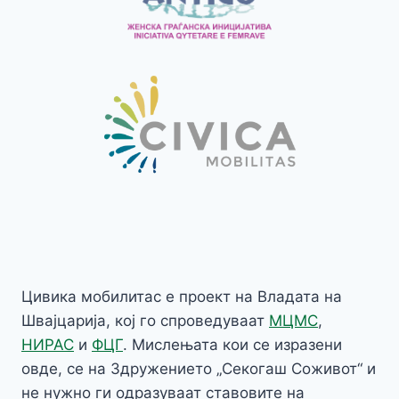
Цивика мобилитас е проект на Владата на
Швајцарија, кој го спроведуваат
МЦМС
,
НИРАС
и
ФЦГ
. Мислењата кои се изразени
овде, се на Здружението „Секогаш Соживот“ и
не нужно ги одразуваат ставовите на