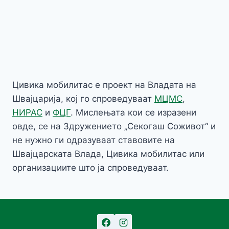
Цивика мобилитас е проект на Владата на
Швајцарија, кој го спроведуваат
МЦМС
,
НИРАС
и
ФЦГ
. Мислењата кои се изразени
овде, се на Здружението „Секогаш Соживот“ и
не нужно ги одразуваат ставовите на
Швајцарската Влада, Цивика мобилитас или
организациите што ја спроведуваат.