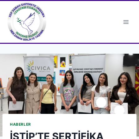
Skip
to
content
HABERLER
İŞTİP’TE SERTİFİKA